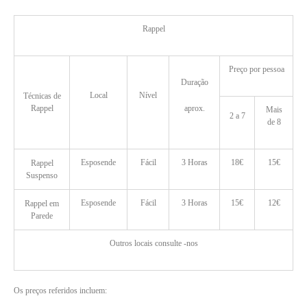
Rappel
Preço por pessoa
Duração
Local
Nível
Técnicas de
Rappel
aprox.
Mais
2 a 7
de 8
Esposende
Fácil
3 Horas
18€
15€
Rappel
Suspenso
Esposende
Fácil
3 Horas
15€
12€
Rappel em
Parede
Outros locais consulte -nos
Os preços referidos incluem: