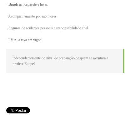
·
Baudrier
,
capacete e luvas
· Acompanhamento por monitores
· Seguros de acidentes pessoais e responsabilidade civil
· I.V.A. a taxa em vigor
independentemente do nível de preparação de quem se aventura a
praticar Rappel