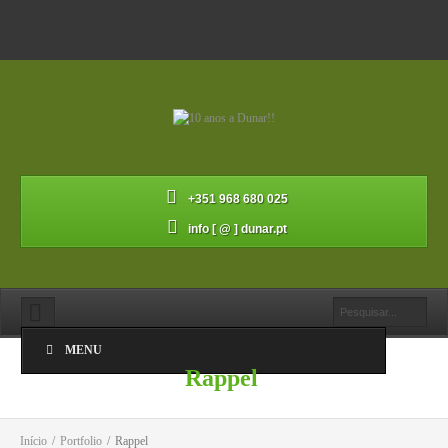
+351 968 680 025
info [ @ ] dunar.pt
MENU
Rappel
Início
/
Portfolio
/
Rappel