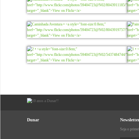
Dunar
Newslette
Seja o prime