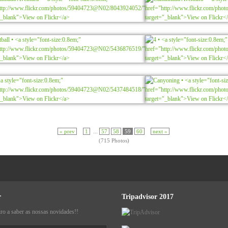
« prev
1
...
57
58
59
60
next »
(715 Photos)
r
Tripadvisor 2017
iro a saber as nossas novidades!!