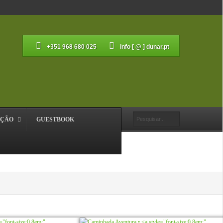
+351 968 680 025
info [ @ ] dunar.pt
AÇÃO
GUESTBOOK