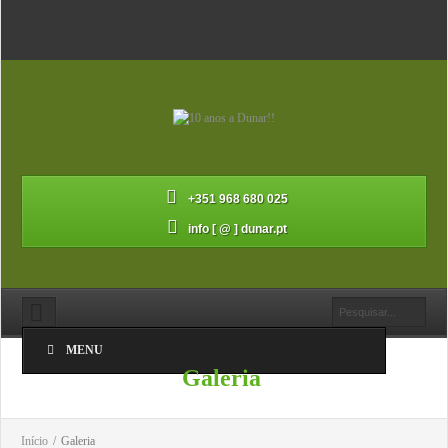
+351 968 680 025
info [ @ ] dunar.pt
MENU
Galeria
Início
/
Galeria