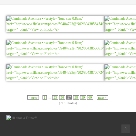
« prev
1
...
55
56
57
58
59
60
next »
(715 Photos)