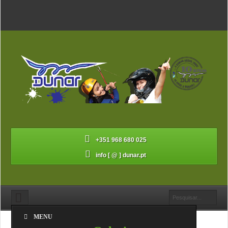
+351 968 680 025
info [ @ ] dunar.pt
MENU