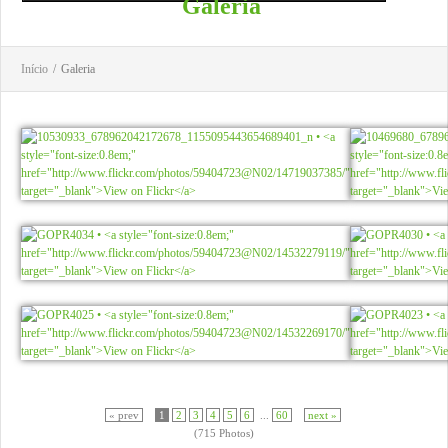
Galeria
Início
/
Galeria
« prev
1
2
3
4
5
6
...
60
next »
(715 Photos)